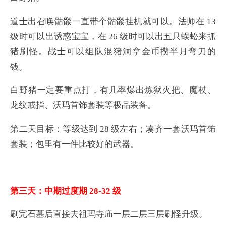
道士出召唤骷髅一直带个骷髅挂机就可以。法师在 13
级时可以出诱惑宝宝，在 26 级时可以出五只蜈蚣来抓
猪刷怪。战士可以组队混猪洞拿金币攒半月弯刀的
钱。
白野猪一定要重点打，有几率爆出炼狱火把、魔杖、
龙纹戒指、沃玛首饰套装等极品装备。
第二天目标：等级达到 28 级左右；凑齐一套沃玛首饰
套装；包里有一件比较好的武器。
第三天：中期过度期 28-32 级
刷完石墓后直接去祖玛寺庙一层二层三层刷怪升级。