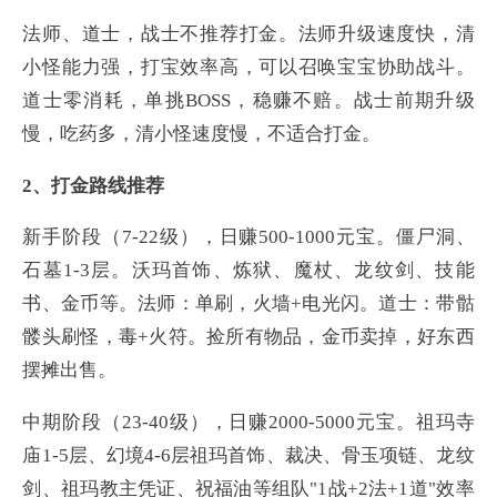
法师、道士，战士不推荐打金。法师升级速度快，清
小怪能力强，打宝效率高，可以召唤宝宝协助战斗。
道士零消耗，单挑BOSS，稳赚不赔。战士前期升级
慢，吃药多，清小怪速度慢，不适合打金。
2、打金路线推荐
新手阶段（7-22级），日赚500-1000元宝。僵尸洞、
石墓1-3层。沃玛首饰、炼狱、魔杖、龙纹剑、技能
书、金币等。法师：单刷，火墙+电光闪。道士：带骷
髅头刷怪，毒+火符。捡所有物品，金币卖掉，好东西
摆摊出售。
中期阶段（23-40级），日赚2000-5000元宝。祖玛寺
庙1-5层、幻境4-6层祖玛首饰、裁决、骨玉项链、龙纹
剑、祖玛教主凭证、祝福油等组队"1战+2法+1道"效率