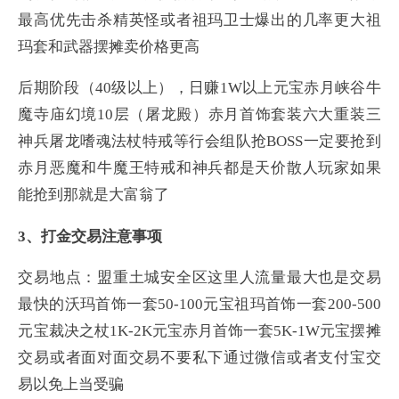
最高优先击杀精英怪或者祖玛卫士爆出的几率更大祖
玛套和武器摆摊卖价格更高
后期阶段（40级以上），日赚1W以上元宝赤月峡谷牛
魔寺庙幻境10层（屠龙殿）赤月首饰套装六大重装三
神兵屠龙嗜魂法杖特戒等行会组队抢BOSS一定要抢到
赤月恶魔和牛魔王特戒和神兵都是天价散人玩家如果
能抢到那就是大富翁了
3、打金交易注意事项
交易地点：盟重土城安全区这里人流量最大也是交易
最快的沃玛首饰一套50-100元宝祖玛首饰一套200-500
元宝裁决之杖1K-2K元宝赤月首饰一套5K-1W元宝摆摊
交易或者面对面交易不要私下通过微信或者支付宝交
易以免上当受骗